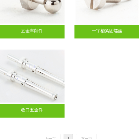
五金车削件
十字槽紧固螺丝
收口五金件
上一页
1
下一页