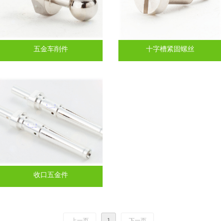
五金车削件
十字槽紧固螺丝
收口五金件
上一页
1
下一页